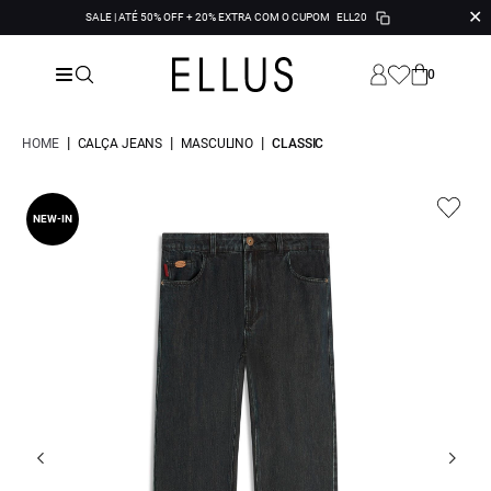
✕
SALE | ATÉ 50% OFF + 20% EXTRA COM O CUPOM
ELL20
0
|
|
|
HOME
CALÇA JEANS
MASCULINO
CLASSIC
NEW-IN