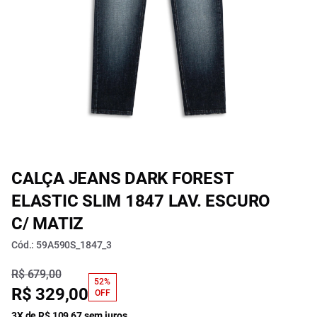
CALÇA JEANS DARK FOREST
ELASTIC SLIM 1847 LAV. ESCURO
C/ MATIZ
Cód.: 59A590S_1847_3
R$ 679,00
52%
R$ 329,00
OFF
3X de R$ 109,67 sem juros