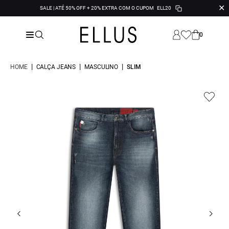
✕
SALE | ATÉ 50% OFF + 20% EXTRA COM O CUPOM
ELL20
0
|
|
|
HOME
CALÇA JEANS
MASCULINO
SLIM