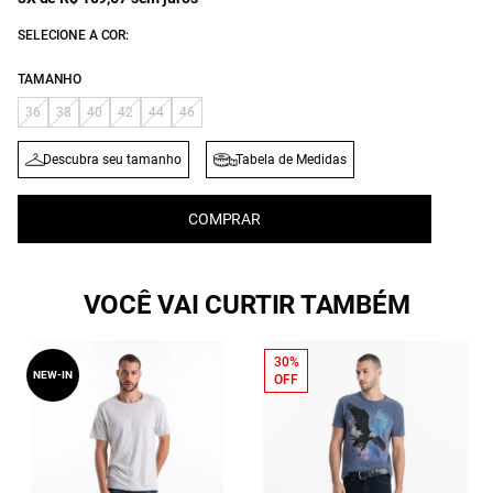
SELECIONE A COR:
TAMANHO
36
38
40
42
44
46
Descubra seu tamanho
Tabela de Medidas
COMPRAR
VOCÊ VAI CURTIR TAMBÉM
30%
NEW-IN
OFF