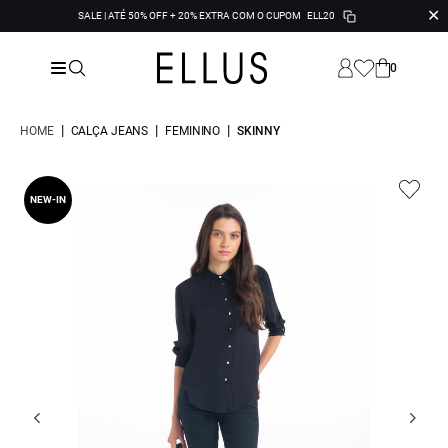
✕
SALE | ATÉ 50% OFF + 20% EXTRA COM O CUPOM
ELL20
0
|
|
|
HOME
CALÇA JEANS
FEMININO
SKINNY
NEW-IN