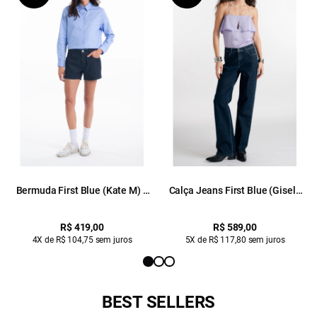
Bermuda First Blue (Kate M) 5
Calça Jeans First Blue (Gisele
Pockets Amaciado 35
Reta) 5 Pockets Lav.Escuro C/
Amaciado
Luva
R$ 419,00
R$ 589,00
4X de R$ 104,75 sem juros
5X de R$ 117,80 sem juros
BEST SELLERS