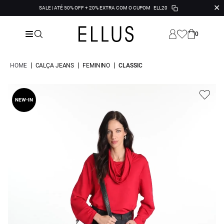
✕
SALE | ATÉ 50% OFF + 20% EXTRA COM O CUPOM
ELL20
0
|
|
|
HOME
CALÇA JEANS
FEMININO
CLASSIC
NEW-IN