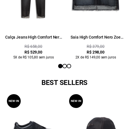
Calça Jeans High Comfort Nero
Saia High Comfort Nero Zoe
1536-Lav.Escuro C/Pig.Pt
1697-Lav.Escuro C/Used
R$ 658,00
R$ 379,00
R$ 529,00
R$ 298,00
5X de R$ 105,80 sem juros
2X de R$ 149,00 sem juros
BEST SELLERS
NEW-IN
NEW-IN