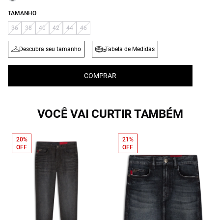
TAMANHO
36
38
40
42
44
46
Descubra seu tamanho
Tabela de Medidas
COMPRAR
VOCÊ VAI CURTIR TAMBÉM
20%
21%
OFF
OFF