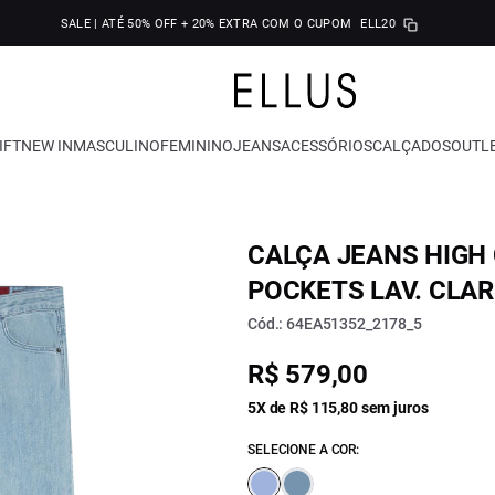
SALE | ATÉ 50% OFF + 20% EXTRA COM O CUPOM
ELL20
IFT
NEW IN
MASCULINO
FEMININO
JEANS
ACESSÓRIOS
CALÇADOS
OUTL
CALÇA JEANS HIGH 
POCKETS LAV. CLA
Cód.: 64EA51352_2178_5
R$ 579,00
5X de R$ 115,80 sem juros
SELECIONE A COR: