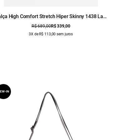
lça High Comfort Stretch Hiper Skinny 1438 Lav.
Calça High
Claro C/ Used
R$ 689,00
R$ 339,00
3X de R$ 113,00 sem juros
EW-IN
NEW-IN