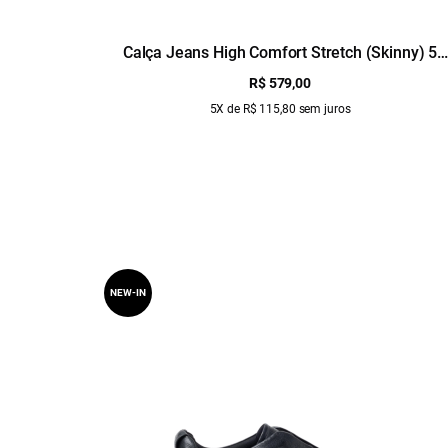
Calça Jeans High Comfort Stretch (Skinny) 5
Pockets Lav. Claro Total
R$ 579,00
5X de R$ 115,80 sem juros
NEW-IN