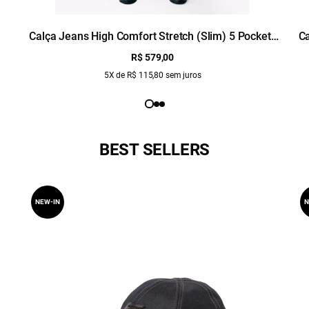
Calça Jeans High Comfort Stretch (Slim) 5 Pockets
Ca
Lav.Medio
R$ 579,00
5X de R$ 115,80 sem juros
BEST SELLERS
NEW-IN
N