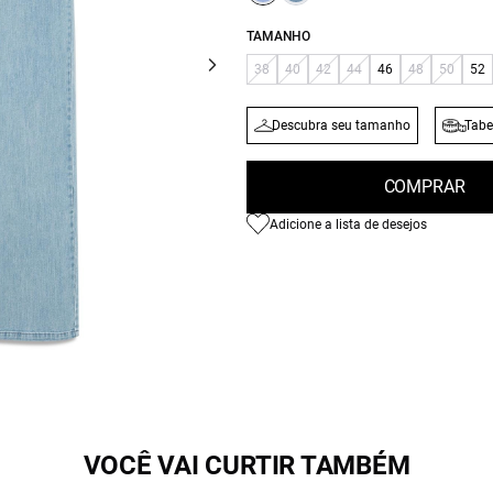
TAMANHO
38
40
42
44
46
48
50
52
Descubra seu tamanho
Tabe
COMPRAR
Adicione a lista de desejos
VOCÊ VAI CURTIR TAMBÉM