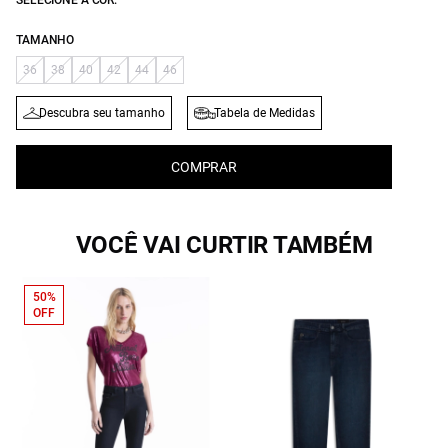
SELECIONE A COR:
TAMANHO
36
38
40
42
44
46
Descubra seu tamanho
Tabela de Medidas
COMPRAR
VOCÊ VAI CURTIR TAMBÉM
50%
OFF