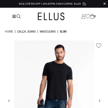
✕
SALE | ATÉ 50% OFF + 20% EXTRA COM O CUPOM
ELL20
0
|
|
|
HOME
CALÇA JEANS
MASCULINO
SLIM