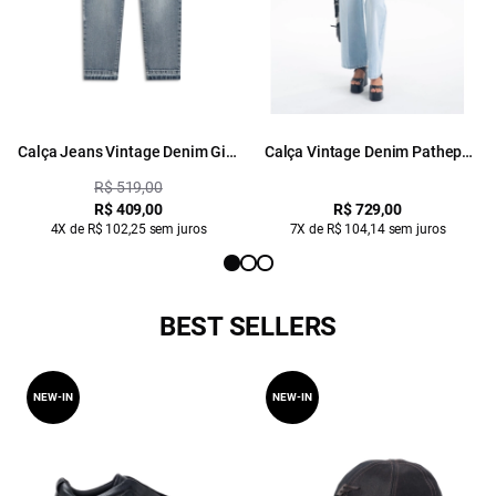
Calça Jeans Vintage Denim Gigi
Calça Vintage Denim Patheph
Destroyer 1460 Lav.Claro
Lav.Claro
R$ 519,00
C/Puidos
R$ 409,00
R$ 729,00
4X de R$ 102,25 sem juros
7X de R$ 104,14 sem juros
BEST SELLERS
NEW-IN
NEW-IN