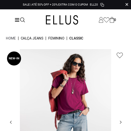
✕
SALE | ATÉ 50% OFF + 20% EXTRA COM O CUPOM
ELL20
0
|
|
|
HOME
CALÇA JEANS
FEMININO
CLASSIC
NEW-IN