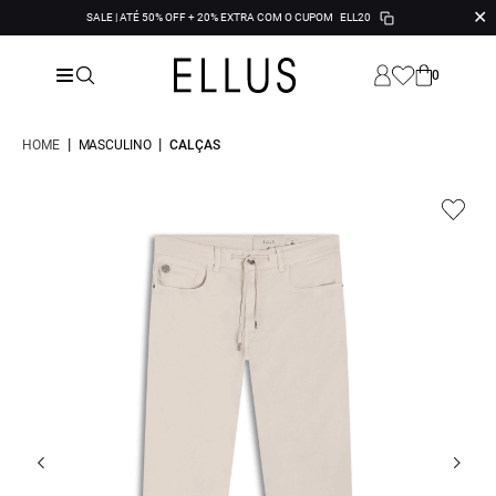
✕
SALE | ATÉ 50% OFF + 20% EXTRA COM O CUPOM
ELL20
0
|
|
HOME
MASCULINO
CALÇAS