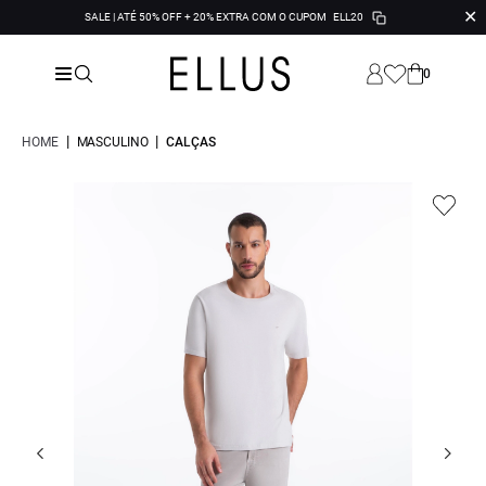
✕
SALE | ATÉ 50% OFF + 20% EXTRA COM O CUPOM
ELL20
0
|
|
HOME
MASCULINO
CALÇAS