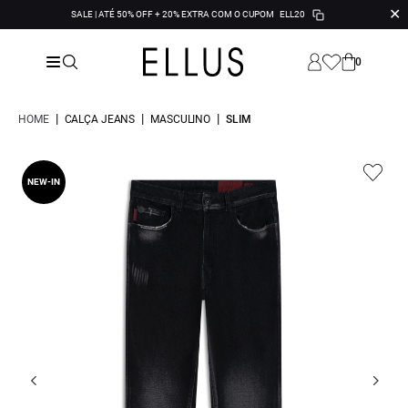
✕
SALE | ATÉ 50% OFF + 20% EXTRA COM O CUPOM
ELL20
0
|
|
|
HOME
CALÇA JEANS
MASCULINO
SLIM
NEW-IN