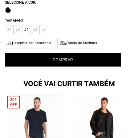
SELECIONE A COR:
TAMANHO
38
40
42
44
46
Descubra seu tamanho
Tabela de Medidas
COMPRAR
VOCÊ VAI CURTIR TAMBÉM
30%
OFF