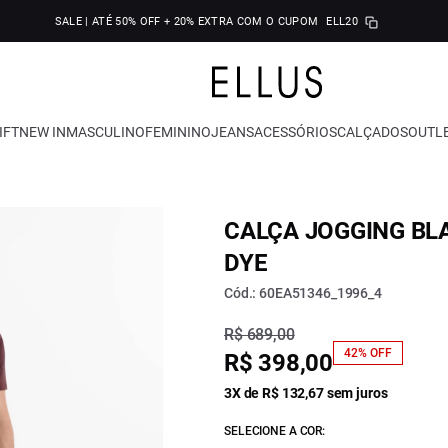
SALE | ATÉ 50% OFF + 20% EXTRA COM O CUPOM
ELL20
IFT
NEW IN
MASCULINO
FEMININO
JEANS
ACESSÓRIOS
CALÇADOS
OUTL
CALÇA JOGGING BLA
DYE
Cód.: 60EA51346_1996_4
R$ 689,00
42% OFF
R$ 398,00
3X de R$ 132,67 sem juros
SELECIONE A COR: