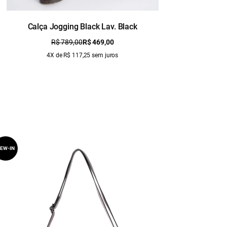
Calça Jogging Black Lav. Black
Calça Jog
R$ 789,00
R$ 469,00
4X de R$ 117,25 sem juros
EW-IN
NEW-IN