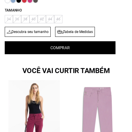
TAMANHO
34
36
38
40
42
44
46
Descubra seu tamanho
Tabela de Medidas
COMPRAR
VOCÊ VAI CURTIR TAMBÉM