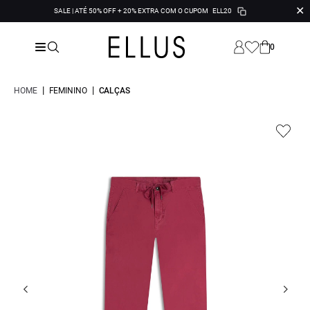
✕
SALE | ATÉ 50% OFF + 20% EXTRA COM O CUPOM
ELL20
0
|
|
HOME
FEMININO
CALÇAS