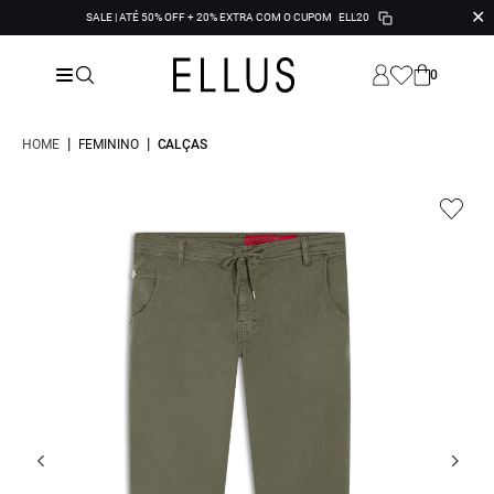
✕
SALE | ATÉ 50% OFF + 20% EXTRA COM O CUPOM
ELL20
0
|
|
HOME
FEMININO
CALÇAS