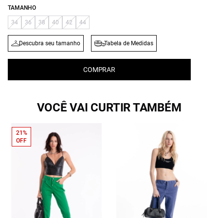
TAMANHO
34
36
38
40
42
44
Descubra seu tamanho
Tabela de Medidas
COMPRAR
VOCÊ VAI CURTIR TAMBÉM
21%
OFF