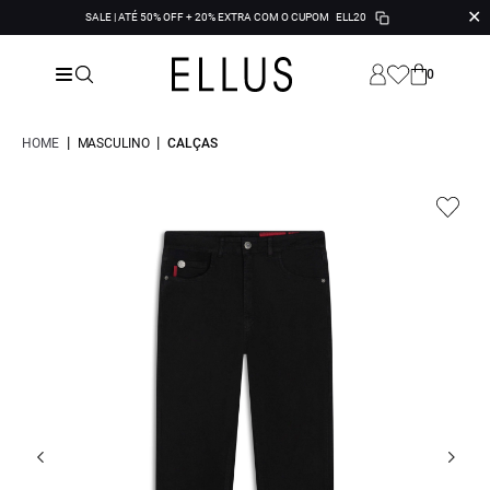
✕
SALE | ATÉ 50% OFF + 20% EXTRA COM O CUPOM
ELL20
0
|
|
HOME
MASCULINO
CALÇAS