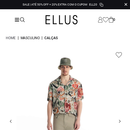
✕
SALE | ATÉ 50% OFF + 20% EXTRA COM O CUPOM
ELL20
0
|
|
HOME
MASCULINO
CALÇAS