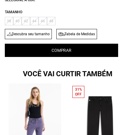
SELECIONE A COR:
TAMANHO
38
40
42
44
46
48
Descubra seu tamanho
Tabela de Medidas
COMPRAR
VOCÊ VAI CURTIR TAMBÉM
31%
OFF