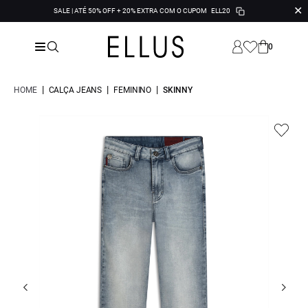
✕
SALE | ATÉ 50% OFF + 20% EXTRA COM O CUPOM
ELL20
0
|
|
|
HOME
CALÇA JEANS
FEMININO
SKINNY