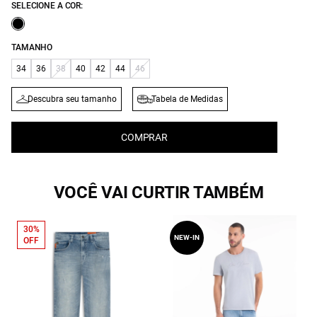
SELECIONE A COR:
TAMANHO
34
36
38
40
42
44
46
Descubra seu tamanho
Tabela de Medidas
COMPRAR
VOCÊ VAI CURTIR TAMBÉM
30%
NEW-IN
OFF