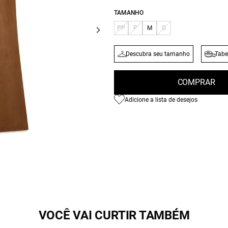
TAMANHO
PP
P
M
G
Descubra seu tamanho
Tabe
COMPRAR
Adicione a lista de desejos
VOCÊ VAI CURTIR TAMBÉM