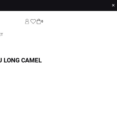
✕
0
ET
U LONG CAMEL