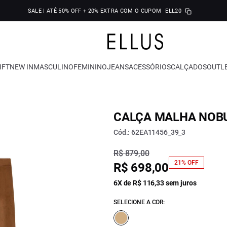
SALE | ATÉ 50% OFF + 20% EXTRA COM O CUPOM
ELL20
IFT
NEW IN
MASCULINO
FEMININO
JEANS
ACESSÓRIOS
CALÇADOS
OUTL
CALÇA MALHA NOB
Cód.: 62EA11456_39_3
R$ 879,00
21% OFF
R$ 698,00
6X de R$ 116,33 sem juros
SELECIONE A COR: