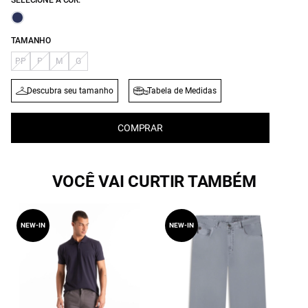
SELECIONE A COR:
TAMANHO
PP
P
M
G
Descubra seu tamanho
Tabela de Medidas
COMPRAR
VOCÊ VAI CURTIR TAMBÉM
NEW-IN
NEW-IN