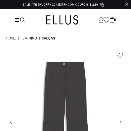
✕
SALE | ATÉ 50% OFF + 20% EXTRA COM O CUPOM
ELL20
0
|
|
HOME
FEMININO
CALÇAS