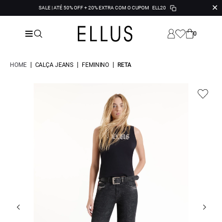
✕
SALE | ATÉ 50% OFF + 20% EXTRA COM O CUPOM
ELL20
0
|
|
|
HOME
CALÇA JEANS
FEMININO
RETA