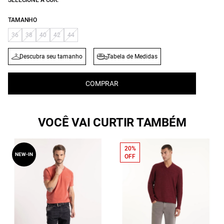
SELECIONE A COR:
TAMANHO
36
38
40
42
44
Descubra seu tamanho
Tabela de Medidas
COMPRAR
VOCÊ VAI CURTIR TAMBÉM
20%
NEW-IN
OFF