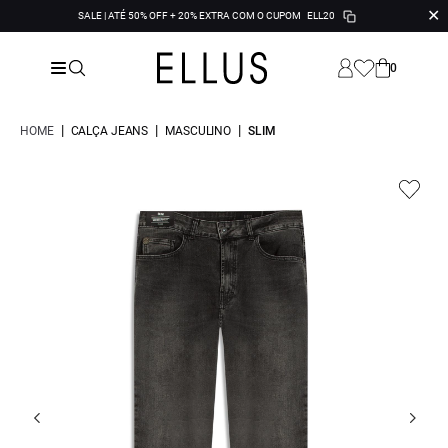
✕
SALE | ATÉ 50% OFF + 20% EXTRA COM O CUPOM
ELL20
0
|
|
|
HOME
CALÇA JEANS
MASCULINO
SLIM