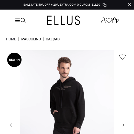
✕
SALE | ATÉ 50% OFF + 20% EXTRA COM O CUPOM
ELL20
0
|
|
HOME
MASCULINO
CALÇAS
NEW-IN