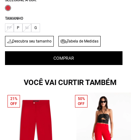
SELECIONE A COR:
TAMANHO
PP
P
M
G
Descubra seu tamanho
Tabela de Medidas
COMPRAR
VOCÊ VAI CURTIR TAMBÉM
21%
50%
OFF
OFF