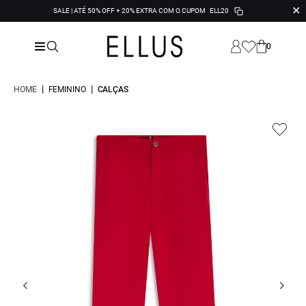
✕
SALE | ATÉ 50% OFF + 20% EXTRA COM O CUPOM
ELL20
0
|
|
HOME
FEMININO
CALÇAS