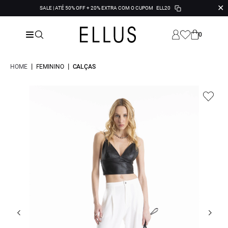
✕
SALE | ATÉ 50% OFF + 20% EXTRA COM O CUPOM
ELL20
0
|
|
HOME
FEMININO
CALÇAS