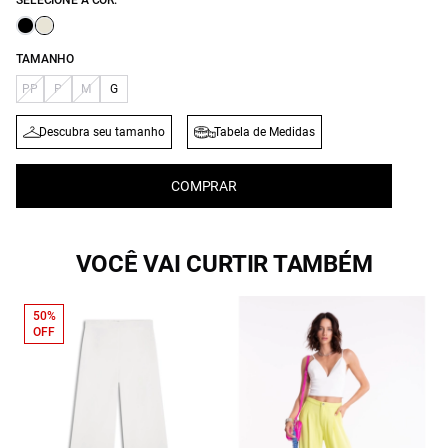
SELECIONE A COR:
TAMANHO
PP
P
M
G
Descubra seu tamanho
Tabela de Medidas
COMPRAR
VOCÊ VAI CURTIR TAMBÉM
50%
OFF