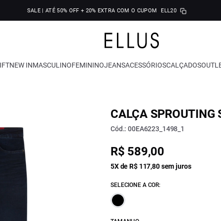
SALE | ATÉ 50% OFF + 20% EXTRA COM O CUPOM
ELL20
IFT
NEW IN
MASCULINO
FEMININO
JEANS
ACESSÓRIOS
CALÇADOS
OUTL
CALÇA SPROUTING S
Cód.: 00EA6223_1498_1
R$ 589,00
5X de R$ 117,80 sem juros
SELECIONE A COR: