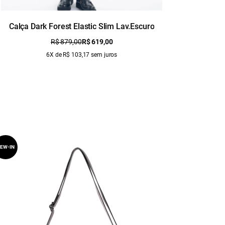
Calça Dark Forest Elastic Slim Lav.Escuro
C
R$ 879,00
R$ 619,00
6X de R$ 103,17 sem juros
EW-IN
NEW-IN