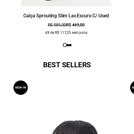
Calça Sprouting Slim Lav.Escuro C/ Used
R$ 589,00
R$ 469,00
4X de R$ 117,25 sem juros
BEST SELLERS
NEW-IN
N