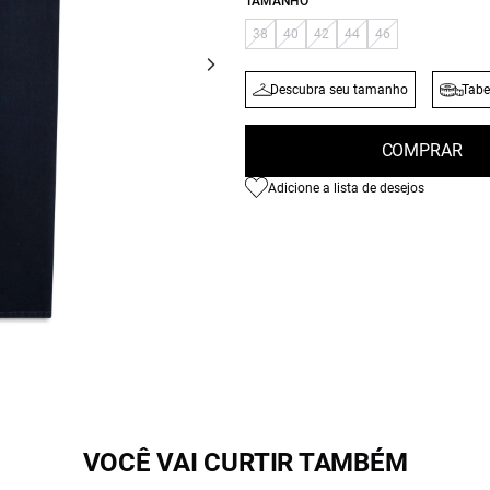
TAMANHO
38
40
42
44
46
Descubra seu tamanho
Tabe
COMPRAR
Adicione a lista de desejos
VOCÊ VAI CURTIR TAMBÉM