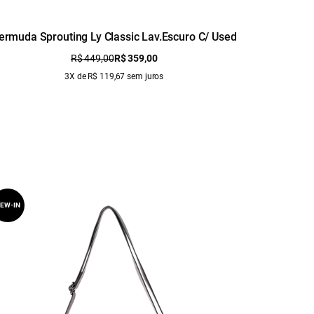
ermuda Sprouting Ly Classic Lav.Escuro C/ Used
Calça D
R$ 449,00
R$ 359,00
3X de R$ 119,67 sem juros
EW-IN
NEW-IN