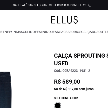
SALE | ATÉ 50% OFF + 20% EXTRA COM O CUPOM
ELL20
IFT
NEW IN
MASCULINO
FEMININO
JEANS
ACESSÓRIOS
CALÇADOS
OUTL
CALÇA SPROUTING S
USED
Cód.: 00EA6223_1981_2
R$ 589,00
5X de R$ 117,80 sem juros
SELECIONE A COR: