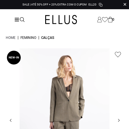
✕
SALE | ATÉ 50% OFF + 20% EXTRA COM O CUPOM
ELL20
0
|
|
HOME
FEMININO
CALÇAS
NEW-IN