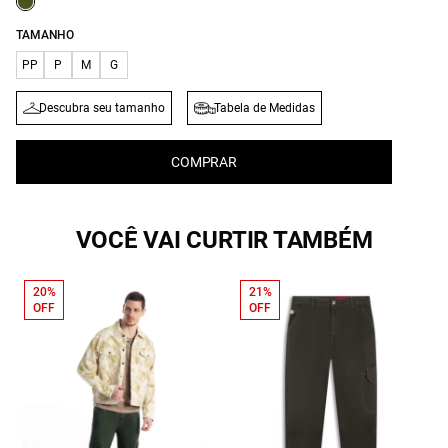
TAMANHO
PP
P
M
G
Descubra seu tamanho
Tabela de Medidas
COMPRAR
VOCÊ VAI CURTIR TAMBÉM
20%
21%
OFF
OFF