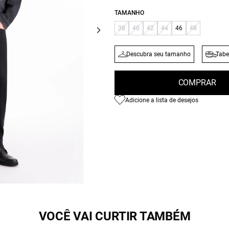
TAMANHO
38
40
42
44
46
48
Descubra seu tamanho
Tabe
COMPRAR
Adicione a lista de desejos
VOCÊ VAI CURTIR TAMBÉM