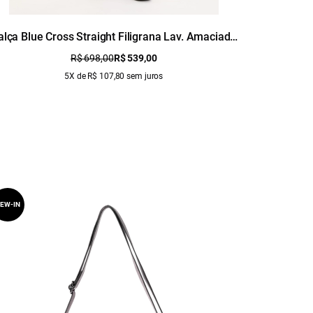
alça Blue Cross Straight Filigrana Lav. Amaciado
Calça Cl
C/ Resina
R$ 698,00
R$ 539,00
5X de R$ 107,80 sem juros
EW-IN
NEW-IN