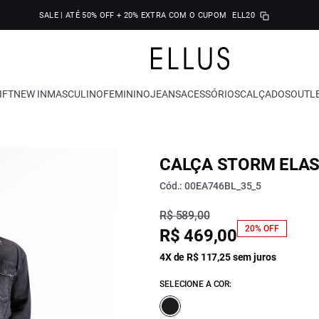
SALE | ATÉ 50% OFF + 20% EXTRA COM O CUPOM
ELL20
IFT
NEW IN
MASCULINO
FEMININO
JEANS
ACESSÓRIOS
CALÇADOS
OUTL
CALÇA STORM ELAS
Cód.: 00EA746BL_35_5
R$ 589,00
20% OFF
R$ 469,00
4X de R$ 117,25 sem juros
SELECIONE A COR: