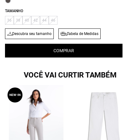
TAMANHO
36
38
40
42
44
46
Descubra seu tamanho
Tabela de Medidas
COMPRAR
VOCÊ VAI CURTIR TAMBÉM
NEW-IN