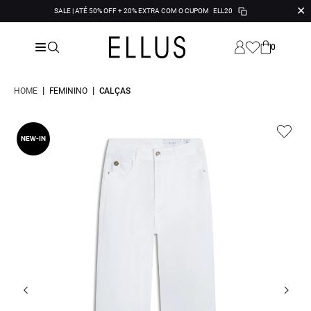
✕
SALE | ATÉ 50% OFF + 20% EXTRA COM O CUPOM
ELL20
0
|
|
HOME
FEMININO
CALÇAS
NEW-IN