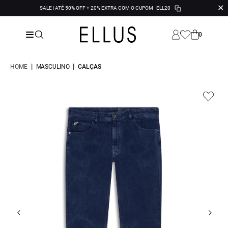
✕
SALE | ATÉ 50% OFF + 20% EXTRA COM O CUPOM
ELL20
0
|
|
HOME
MASCULINO
CALÇAS