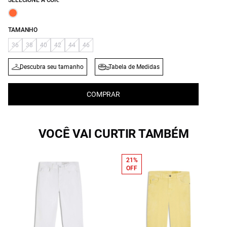
SELECIONE A COR:
TAMANHO
36
38
40
42
44
46
Descubra seu tamanho
Tabela de Medidas
COMPRAR
VOCÊ VAI CURTIR TAMBÉM
21%
OFF