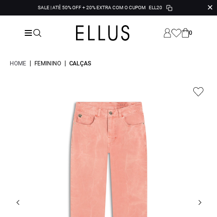
✕
SALE | ATÉ 50% OFF + 20% EXTRA COM O CUPOM
ELL20
0
|
|
HOME
FEMININO
CALÇAS