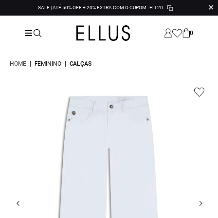
✕
SALE | ATÉ 50% OFF + 20% EXTRA COM O CUPOM
ELL20
0
|
|
HOME
FEMININO
CALÇAS