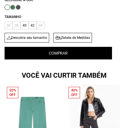
SELECIONE A COR:
TAMANHO
36
38
40
42
44
Descubra seu tamanho
Tabela de Medidas
COMPRAR
VOCÊ VAI CURTIR TAMBÉM
20%
40%
OFF
OFF