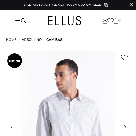
✕
SALE | ATÉ 50% OFF + 20% EXTRA COM O CUPOM
ELL20
0
|
|
HOME
MASCULINO
CAMISAS
NEW-IN