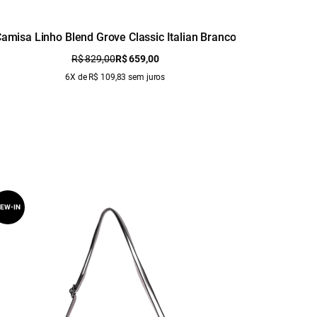
amisa Linho Blend Grove Classic Italian Branco
Ca
R$ 829,00
R$ 659,00
6X de R$ 109,83 sem juros
EW-IN
NEW-IN