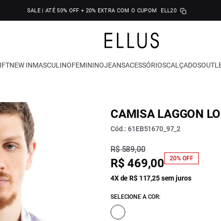
SALE | ATÉ 50% OFF + 20% EXTRA COM O CUPOM
ELL20
IFT
NEW IN
MASCULINO
FEMININO
JEANS
ACESSÓRIOS
CALÇADOS
OUTL
CAMISA LAGGON LO
Cód.: 61EB51670_97_2
R$ 589,00
20% OFF
R$ 469,00
4X de R$ 117,25 sem juros
SELECIONE A COR: