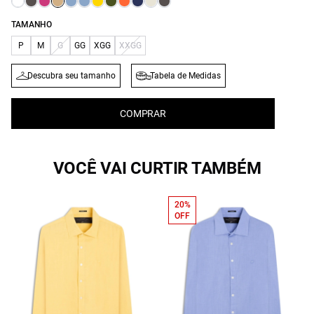
TAMANHO
P
M
G
GG
XGG
XXGG
Descubra seu tamanho
Tabela de Medidas
COMPRAR
VOCÊ VAI CURTIR TAMBÉM
20%
OFF