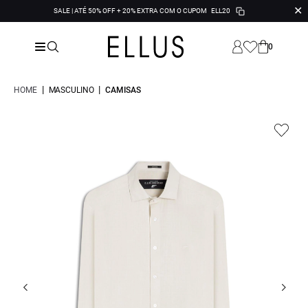
✕
SALE | ATÉ 50% OFF + 20% EXTRA COM O CUPOM
ELL20
0
|
|
HOME
MASCULINO
CAMISAS