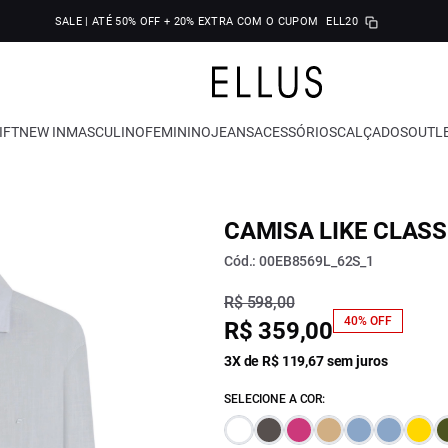
SALE | ATÉ 50% OFF + 20% EXTRA COM O CUPOM
ELL20
IFT
NEW IN
MASCULINO
FEMININO
JEANS
ACESSÓRIOS
CALÇADOS
OUTL
CAMISA LIKE CLASS
Cód.: 00EB8569L_62S_1
R$ 598,00
40% OFF
R$ 359,00
3X de R$ 119,67 sem juros
SELECIONE A COR: