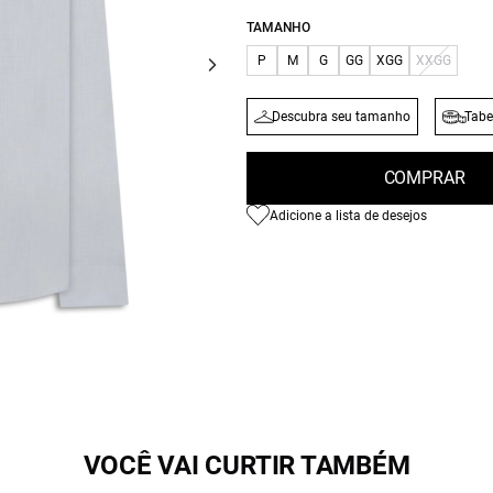
TAMANHO
P
M
G
GG
XGG
XXGG
Descubra seu tamanho
Tabe
COMPRAR
Adicione a lista de desejos
VOCÊ VAI CURTIR TAMBÉM