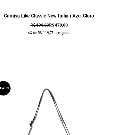
Camisa Like Classic New Italian Azul Claro
Camisa
R$ 598,00
R$ 479,00
4X de R$ 119,75 sem juros
EW-IN
NEW-IN