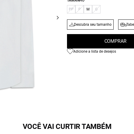
TAMANHO
PP
P
M
G
Descubra seu tamanho
Tabe
COMPRAR
Adicione a lista de desejos
VOCÊ VAI CURTIR TAMBÉM