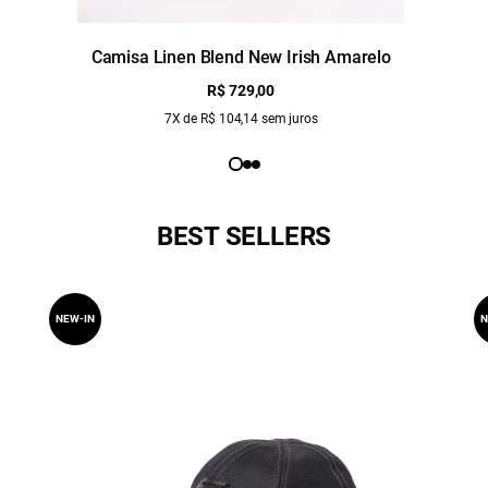
Camisa Linen Blend New Irish Amarelo
R$ 729,00
7X de R$ 104,14 sem juros
BEST SELLERS
NEW-IN
N