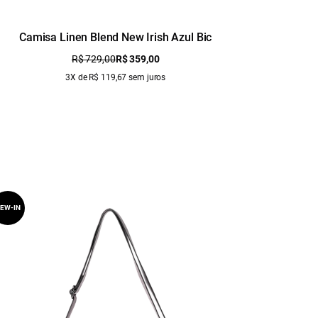
Camisa Linen Blend New Irish Azul Bic
Camis
R$ 729,00
R$ 359,00
3X de R$ 119,67 sem juros
EW-IN
NEW-IN