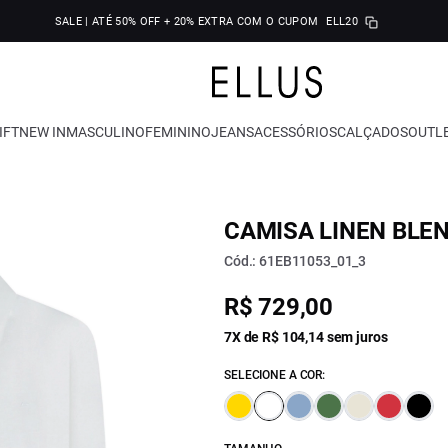
SALE | ATÉ 50% OFF + 20% EXTRA COM O CUPOM
ELL20
IFT
NEW IN
MASCULINO
FEMININO
JEANS
ACESSÓRIOS
CALÇADOS
OUTL
CAMISA LINEN BLE
Cód.: 61EB11053_01_3
R$ 729,00
7X de R$ 104,14 sem juros
SELECIONE A COR: