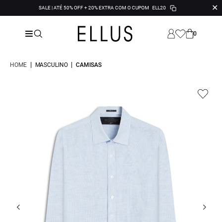
✕
SALE | ATÉ 50% OFF + 20% EXTRA COM O CUPOM
ELL20
0
|
|
HOME
MASCULINO
CAMISAS