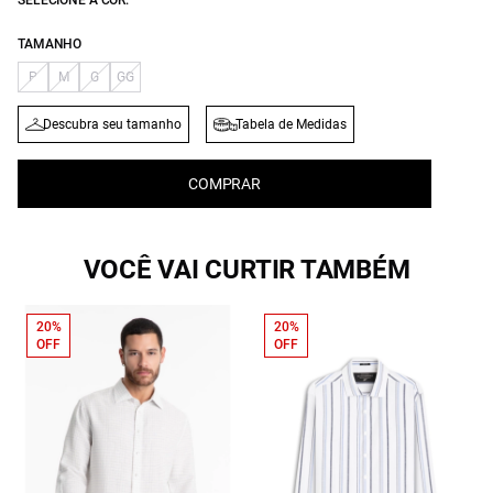
SELECIONE A COR:
TAMANHO
P
M
G
GG
Descubra seu tamanho
Tabela de Medidas
COMPRAR
VOCÊ VAI CURTIR TAMBÉM
20%
20%
OFF
OFF