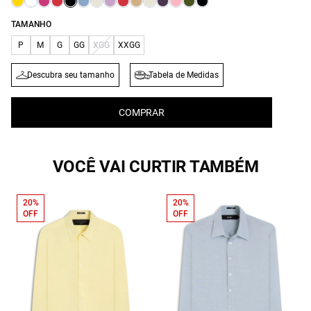
TAMANHO
P
M
G
GG
XGG
XXGG
Descubra seu tamanho
Tabela de Medidas
COMPRAR
VOCÊ VAI CURTIR TAMBÉM
20%
20%
OFF
OFF