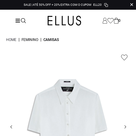
✕
SALE | ATÉ 50% OFF + 20% EXTRA COM O CUPOM
ELL20
0
|
|
HOME
FEMININO
CAMISAS