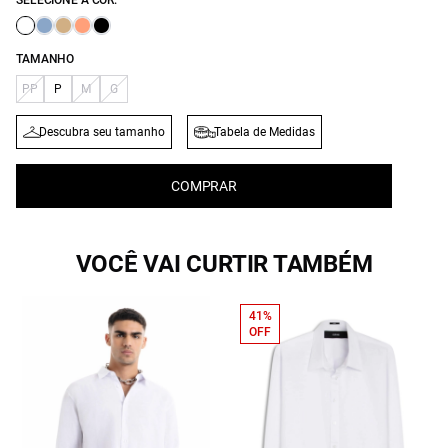
SELECIONE A COR:
TAMANHO
PP
P
M
G
Descubra seu tamanho
Tabela de Medidas
COMPRAR
VOCÊ VAI CURTIR TAMBÉM
41%
OFF