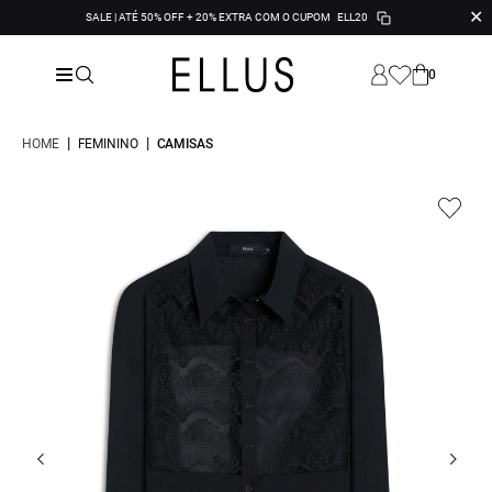
✕
SALE | ATÉ 50% OFF + 20% EXTRA COM O CUPOM
ELL20
0
|
|
HOME
FEMININO
CAMISAS