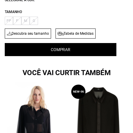
SELECIONE A COR:
TAMANHO
PP
P
M
G
Descubra seu tamanho
Tabela de Medidas
COMPRAR
VOCÊ VAI CURTIR TAMBÉM
NEW-IN