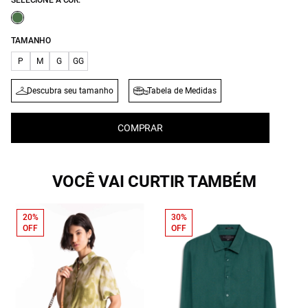
SELECIONE A COR:
TAMANHO
P
M
G
GG
Descubra seu tamanho
Tabela de Medidas
COMPRAR
VOCÊ VAI CURTIR TAMBÉM
20%
30%
OFF
OFF