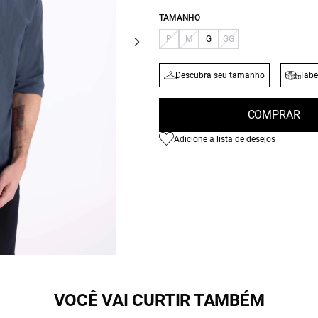
TAMANHO
P
M
G
GG
Descubra seu tamanho
Tabe
COMPRAR
Adicione a lista de desejos
VOCÊ VAI CURTIR TAMBÉM