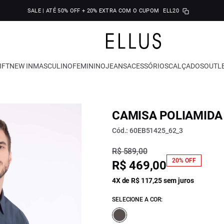
SALE | ATÉ 50% OFF + 20% EXTRA COM O CUPOM
ELL20
IFT
NEW IN
MASCULINO
FEMININO
JEANS
ACESSÓRIOS
CALÇADOS
OUTL
CAMISA POLIAMIDA 
Cód.: 60EB51425_62_3
R$ 589,00
20% OFF
R$ 469,00
4X de R$ 117,25 sem juros
SELECIONE A COR: