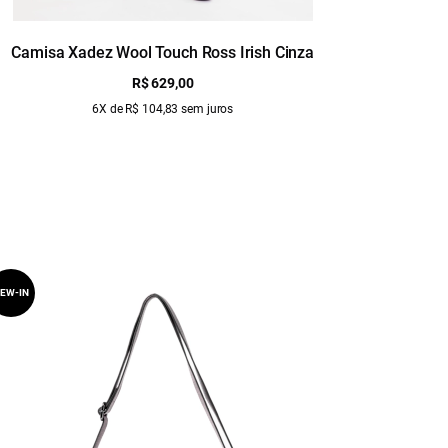
Camisa Xadez Wool Touch Ross Irish Cinza
Camisa Cam
R$ 629,00
6X de R$ 104,83 sem juros
EW-IN
NEW-IN