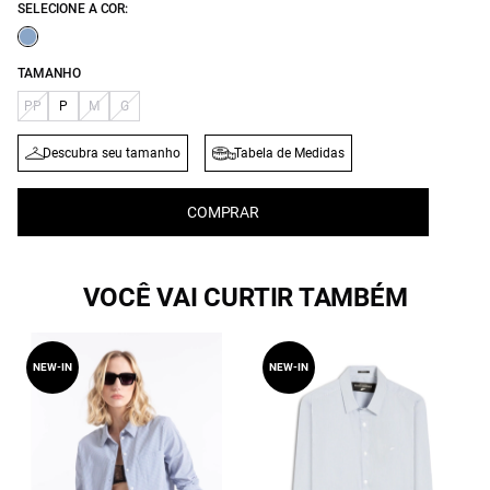
SELECIONE A COR:
TAMANHO
PP
P
M
G
Descubra seu tamanho
Tabela de Medidas
COMPRAR
VOCÊ VAI CURTIR TAMBÉM
NEW-IN
NEW-IN