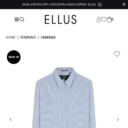
✕
SALE | ATÉ 50% OFF + 20% EXTRA COM O CUPOM
ELL20
0
|
|
HOME
FEMININO
CAMISAS
NEW-IN