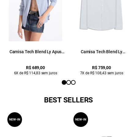
Camisa Tech Blend Ly Apus
Camisa Tech Blend Ly
Classic Xangai Pkt Ml Azul
Copenhage Slim Xangai Ml Azul
Pervante
Pervante
R$ 689,00
R$ 759,00
6X de R$ 114,83 sem juros
7X de R$ 108,43 sem juros
BEST SELLERS
NEW-IN
NEW-IN