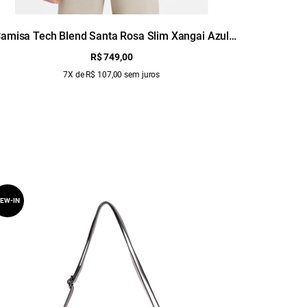
amisa Tech Blend Santa Rosa Slim Xangai Azul
Ca
Claro
R$ 749,00
7X de R$ 107,00 sem juros
EW-IN
NEW-IN