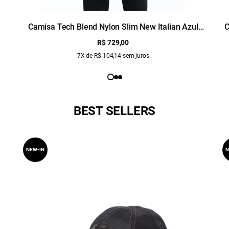
Camisa Tech Blend Nylon Slim New Italian Azul
C
Claro
R$ 729,00
7X de R$ 104,14 sem juros
BEST SELLERS
NEW-IN
N