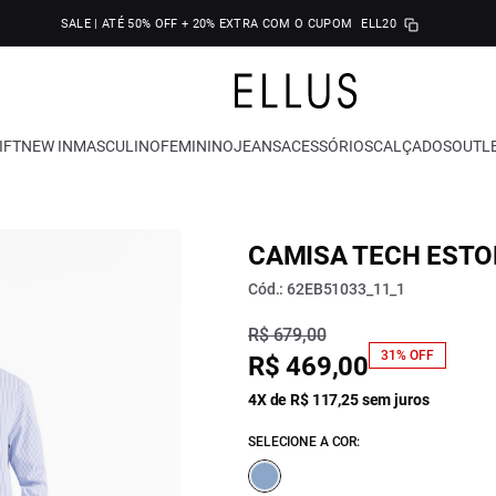
SALE | ATÉ 50% OFF + 20% EXTRA COM O CUPOM
ELL20
IFT
NEW IN
MASCULINO
FEMININO
JEANS
ACESSÓRIOS
CALÇADOS
OUTL
CAMISA TECH ESTO
Cód.: 62EB51033_11_1
R$ 679,00
31% OFF
R$ 469,00
4X de R$ 117,25 sem juros
SELECIONE A COR: