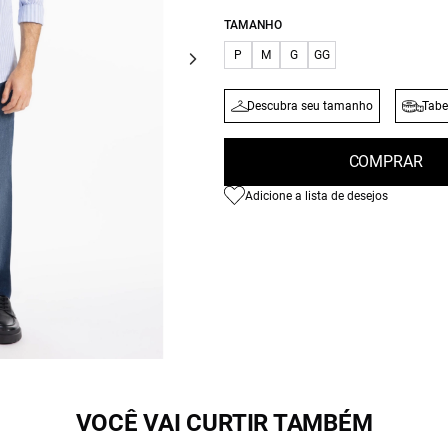
TAMANHO
P
M
G
GG
Descubra seu tamanho
Tabe
COMPRAR
Adicione a lista de desejos
VOCÊ VAI CURTIR TAMBÉM