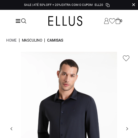
✕
SALE | ATÉ 50% OFF + 20% EXTRA COM O CUPOM
ELL20
0
|
|
HOME
MASCULINO
CAMISAS