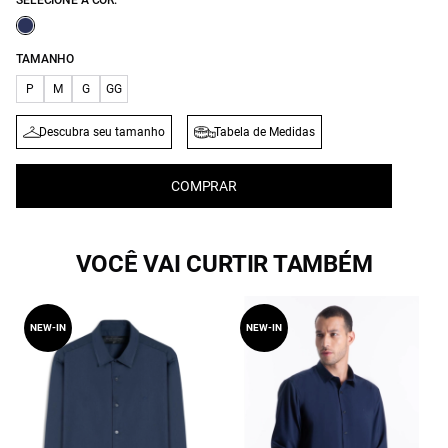
SELECIONE A COR:
TAMANHO
P
M
G
GG
Descubra seu tamanho
Tabela de Medidas
COMPRAR
VOCÊ VAI CURTIR TAMBÉM
NEW-IN
NEW-IN