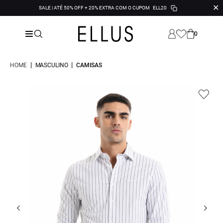
✕
SALE | ATÉ 50% OFF + 20% EXTRA COM O CUPOM
ELL20
0
|
|
HOME
MASCULINO
CAMISAS