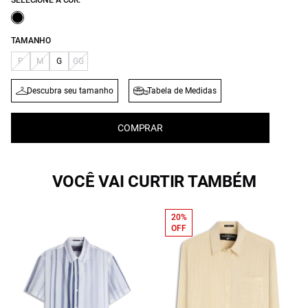
SELECIONE A COR:
TAMANHO
P
M
G
GG
Descubra seu tamanho
Tabela de Medidas
COMPRAR
VOCÊ VAI CURTIR TAMBÉM
20%
OFF