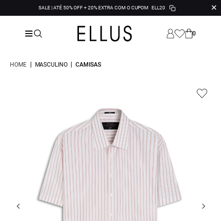
✕
SALE | ATÉ 50% OFF + 20% EXTRA COM O CUPOM
ELL20
0
|
|
HOME
MASCULINO
CAMISAS