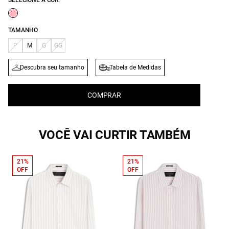
SELECIONE A COR:
TAMANHO
P
M
G
GG
Descubra seu tamanho
Tabela de Medidas
COMPRAR
VOCÊ VAI CURTIR TAMBÉM
21%
21%
OFF
OFF