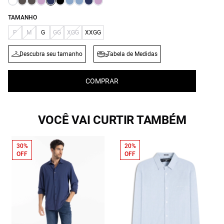
TAMANHO
P
M
G
GG
XGG
XXGG
Descubra seu tamanho
Tabela de Medidas
COMPRAR
VOCÊ VAI CURTIR TAMBÉM
30%
20%
OFF
OFF