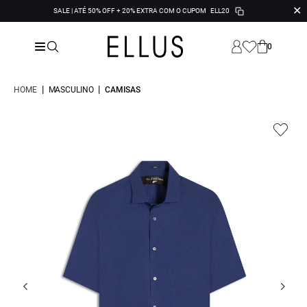
✕
SALE | ATÉ 50% OFF + 20% EXTRA COM O CUPOM
ELL20
0
|
|
HOME
MASCULINO
CAMISAS