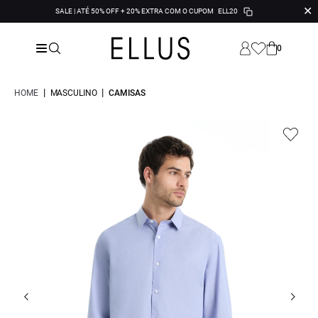
✕
SALE | ATÉ 50% OFF + 20% EXTRA COM O CUPOM
ELL20
0
|
|
HOME
MASCULINO
CAMISAS