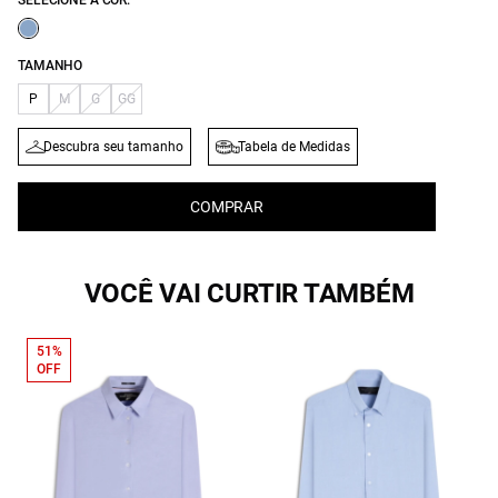
SELECIONE A COR:
TAMANHO
P
M
G
GG
Descubra seu tamanho
Tabela de Medidas
COMPRAR
VOCÊ VAI CURTIR TAMBÉM
51%
OFF